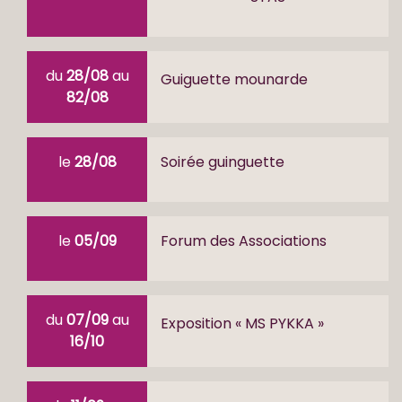
du
28/08
au
Guiguette mounarde
82/08
le
28/08
Soirée guinguette
le
05/09
Forum des Associations
du
07/09
au
Exposition « MS PYKKA »
16/10