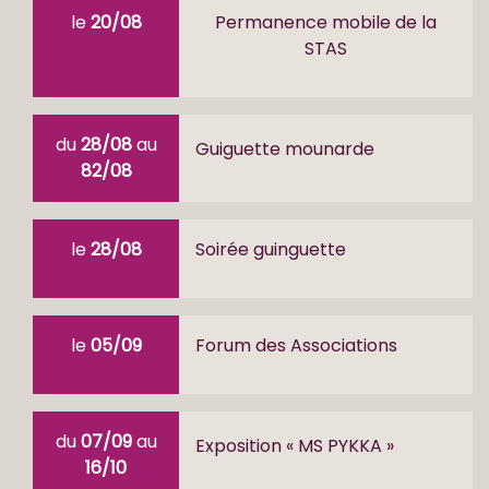
le
20/08
Permanence mobile de la
STAS
du
28/08
au
Guiguette mounarde
82/08
le
28/08
Soirée guinguette
le
05/09
Forum des Associations
du
07/09
au
Exposition « MS PYKKA »
16/10