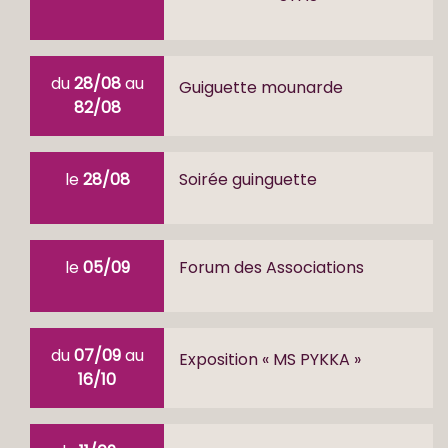
du
28/08
au
Guiguette mounarde
82/08
le
28/08
Soirée guinguette
le
05/09
Forum des Associations
du
07/09
au
Exposition « MS PYKKA »
16/10