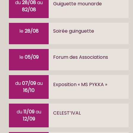
du
28/08
au
Guiguette mounarde
82/08
le
28/08
Soirée guinguette
le
05/09
Forum des Associations
du
07/09
au
Exposition « MS PYKKA »
16/10
du
11/09
au
CELEST’IVAL
12/09