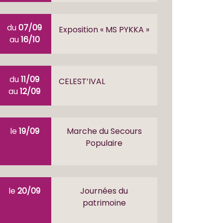
du
07/09
Exposition « MS PYKKA »
au
16/10
du
11/09
CELEST’IVAL
au
12/09
le
19/09
Marche du Secours
Populaire
le
20/09
Journées du
patrimoine