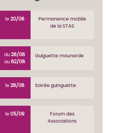
le
20/08
Permanence mobile
de la STAS
du
28/08
Guiguette mounarde
au
82/08
le
28/08
Soirée guinguette
le
05/09
Forum des
Associations