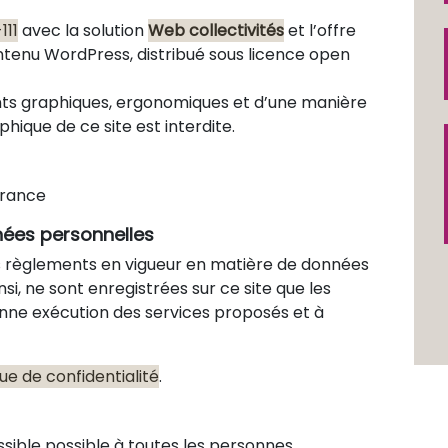
111
avec la solution
Web collectivités
et l’offre
 contenu WordPress, distribué sous licence
open
ents graphiques, ergonomiques et d’une manière
ique de ce site est interdite.
France
nées personnelles
des règlements en vigueur en matière de données
si, ne sont enregistrées sur ce site que les
nne exécution des services proposés et à
que de confidentialité
.
ssible possible à toutes les personnes,