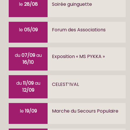
le
28/08
Soirée guinguette
le
05/09
Forum des Associations
du
07/09
au
Exposition « MS PYKKA »
16/10
du
11/09
au
CELEST’IVAL
12/09
le
19/09
Marche du Secours Populaire