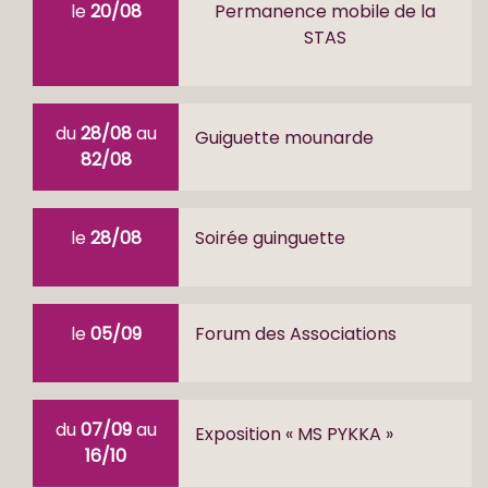
le
20/08
Permanence mobile de la
STAS
du
28/08
au
Guiguette mounarde
82/08
le
28/08
Soirée guinguette
le
05/09
Forum des Associations
du
07/09
au
Exposition « MS PYKKA »
16/10