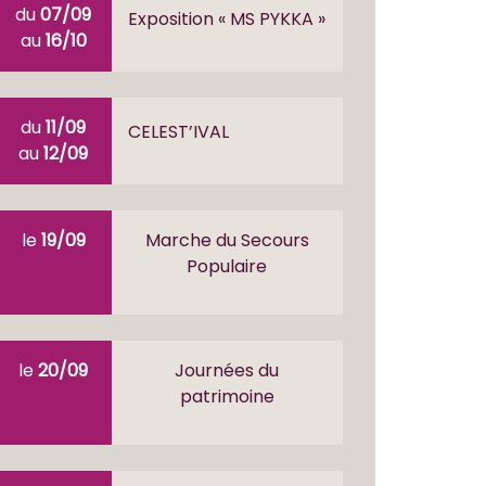
du
07/09
Exposition « MS PYKKA »
au
16/10
du
11/09
CELEST’IVAL
au
12/09
le
19/09
Marche du Secours
Populaire
le
20/09
Journées du
patrimoine