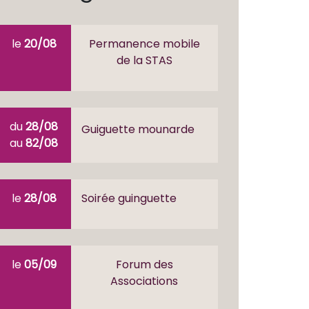
le
20/08
Permanence mobile
de la STAS
du
28/08
Guiguette mounarde
au
82/08
le
28/08
Soirée guinguette
le
05/09
Forum des
Associations