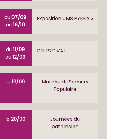
du
07/09
Exposition « MS PYKKA »
au
16/10
du
11/09
CELEST’IVAL
au
12/09
le
19/09
Marche du Secours
Populaire
le
20/09
Journées du
patrimoine