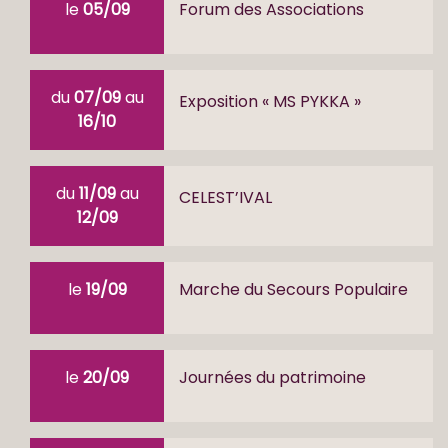
le
05/09
Forum des Associations
du
07/09
au
Exposition « MS PYKKA »
16/10
du
11/09
au
CELEST’IVAL
12/09
le
19/09
Marche du Secours Populaire
le
20/09
Journées du patrimoine