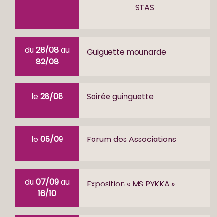
STAS
du
28/08
au
Guiguette mounarde
82/08
le
28/08
Soirée guinguette
le
05/09
Forum des Associations
du
07/09
au
Exposition « MS PYKKA »
16/10