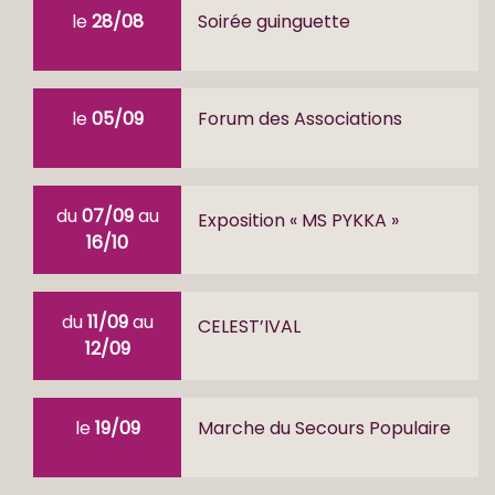
le
28/08
Soirée guinguette
le
05/09
Forum des Associations
du
07/09
au
Exposition « MS PYKKA »
16/10
du
11/09
au
CELEST’IVAL
12/09
le
19/09
Marche du Secours Populaire