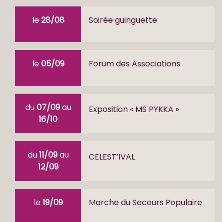
le
28/08
Soirée guinguette
le
05/09
Forum des Associations
du
07/09
au
Exposition « MS PYKKA »
16/10
du
11/09
au
CELEST’IVAL
12/09
le
19/09
Marche du Secours Populaire