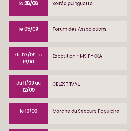
le
28/08
Soirée guinguette
le
05/09
Forum des Associations
du
07/09
au
Exposition « MS PYKKA »
16/10
du
11/09
au
CELEST’IVAL
12/09
le
19/09
Marche du Secours Populaire