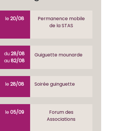
le
20/08
Permanence mobile
de la STAS
du
28/08
Guiguette mounarde
au
82/08
le
28/08
Soirée guinguette
le
05/09
Forum des
Associations