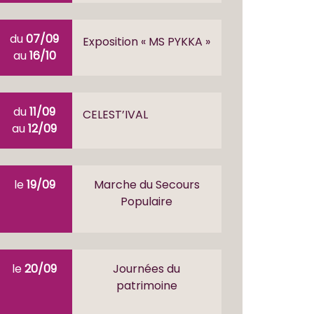
du
07/09
Exposition « MS PYKKA »
au
16/10
du
11/09
CELEST’IVAL
au
12/09
le
19/09
Marche du Secours
Populaire
le
20/09
Journées du
patrimoine