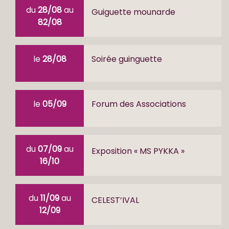
du
28/08
au
Guiguette mounarde
82/08
le
28/08
Soirée guinguette
le
05/09
Forum des Associations
du
07/09
au
Exposition « MS PYKKA »
16/10
du
11/09
au
CELEST’IVAL
12/09