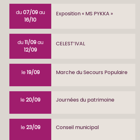
du
07/09
au
Exposition « MS PYKKA »
16/10
du
11/09
au
CELEST’IVAL
12/09
le
19/09
Marche du Secours Populaire
le
20/09
Journées du patrimoine
le
23/09
Conseil municipal