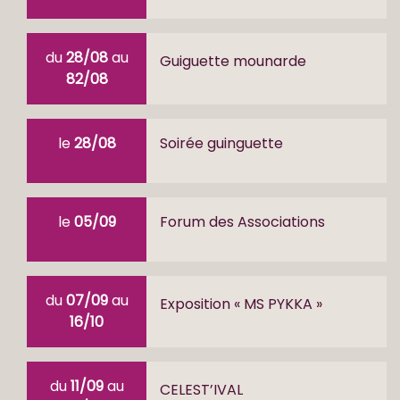
du
28/08
au
Guiguette mounarde
82/08
le
28/08
Soirée guinguette
le
05/09
Forum des Associations
du
07/09
au
Exposition « MS PYKKA »
16/10
du
11/09
au
CELEST’IVAL