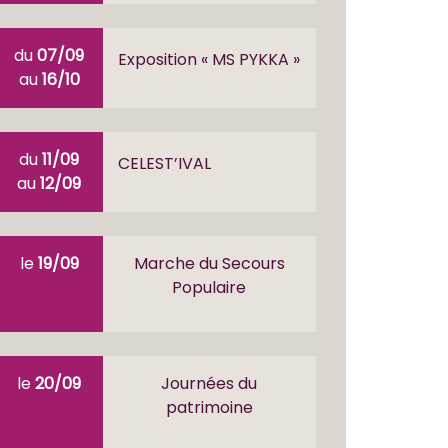
du
07/09
Exposition « MS PYKKA »
au
16/10
du
11/09
CELEST’IVAL
au
12/09
le
19/09
Marche du Secours
Populaire
le
20/09
Journées du
patrimoine