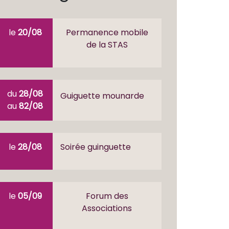
le
20/08
Permanence mobile
de la STAS
du
28/08
Guiguette mounarde
au
82/08
le
28/08
Soirée guinguette
le
05/09
Forum des
Associations