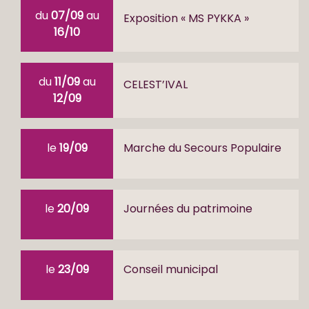
du
07/09
au
Exposition « MS PYKKA »
16/10
du
11/09
au
CELEST’IVAL
12/09
le
19/09
Marche du Secours Populaire
le
20/09
Journées du patrimoine
le
23/09
Conseil municipal