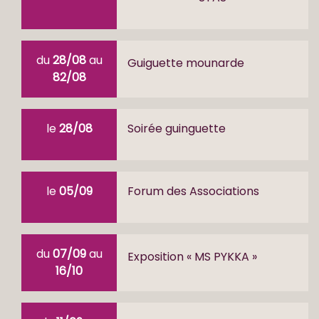
du
28/08
au
Guiguette mounarde
82/08
le
28/08
Soirée guinguette
le
05/09
Forum des Associations
du
07/09
au
Exposition « MS PYKKA »
16/10