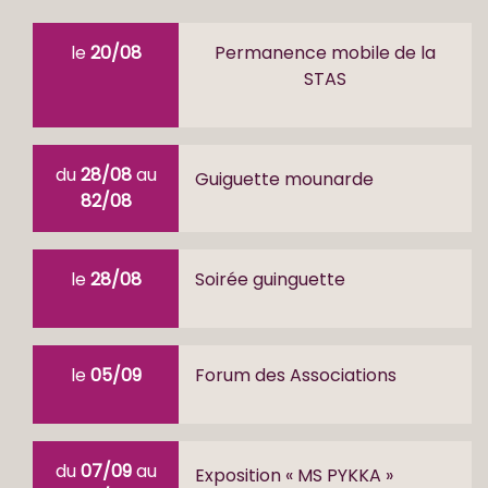
le
20/08
Permanence mobile de la
STAS
du
28/08
au
Guiguette mounarde
82/08
le
28/08
Soirée guinguette
le
05/09
Forum des Associations
du
07/09
au
Exposition « MS PYKKA »