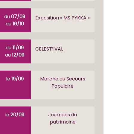
du
07/09
Exposition « MS PYKKA »
au
16/10
du
11/09
CELEST’IVAL
au
12/09
le
19/09
Marche du Secours
Populaire
le
20/09
Journées du
patrimoine