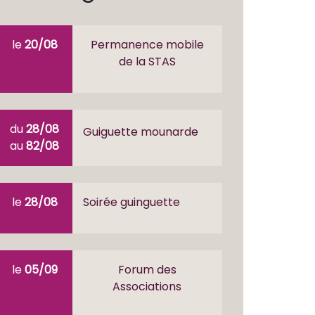
le
20/08
Permanence mobile
de la STAS
du
28/08
Guiguette mounarde
au
82/08
le
28/08
Soirée guinguette
le
05/09
Forum des
Associations