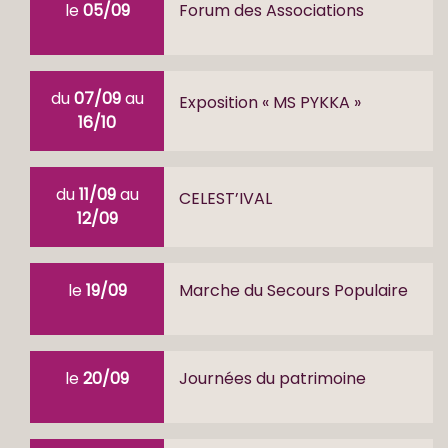
le
05/09
Forum des Associations
du
07/09
au
Exposition « MS PYKKA »
16/10
du
11/09
au
CELEST’IVAL
12/09
le
19/09
Marche du Secours Populaire
le
20/09
Journées du patrimoine