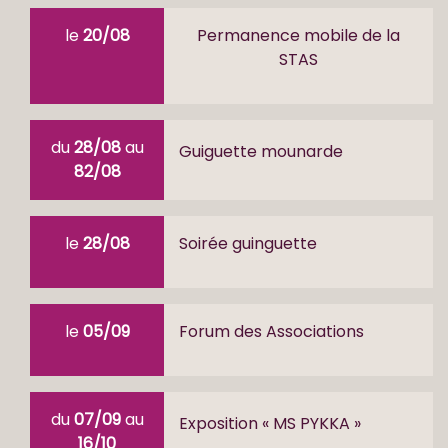
le
20/08
Permanence mobile de la
STAS
du
28/08
au
Guiguette mounarde
82/08
le
28/08
Soirée guinguette
le
05/09
Forum des Associations
du
07/09
au
Exposition « MS PYKKA »
16/10