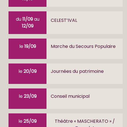
du
11/09
au
CELEST’IVAL
12/09
le
19/09
Marche du Secours Populaire
le
20/09
Journées du patrimoine
le
23/09
Conseil municipal
le
25/09
Théâtre « MASCHERATO » /