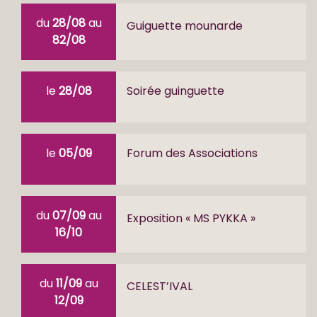
du
28/08
au
Guiguette mounarde
82/08
le
28/08
Soirée guinguette
le
05/09
Forum des Associations
du
07/09
au
Exposition « MS PYKKA »
16/10
du
11/09
au
CELEST’IVAL
12/09