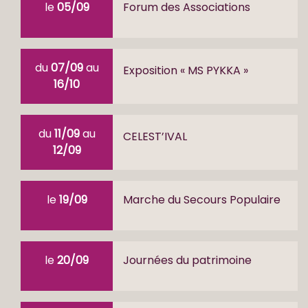
le
05/09
Forum des Associations
du
07/09
au
Exposition « MS PYKKA »
16/10
du
11/09
au
CELEST’IVAL
12/09
le
19/09
Marche du Secours Populaire
le
20/09
Journées du patrimoine