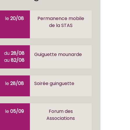
le
20/08
Permanence mobile
de la STAS
du
28/08
Guiguette mounarde
au
82/08
le
28/08
Soirée guinguette
le
05/09
Forum des
Associations