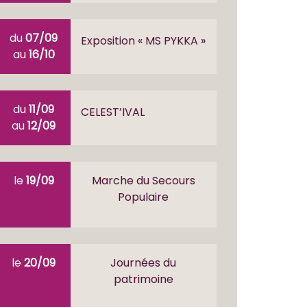
du
07/09
Exposition « MS PYKKA »
au
16/10
du
11/09
CELEST’IVAL
au
12/09
le
19/09
Marche du Secours
Populaire
le
20/09
Journées du
patrimoine