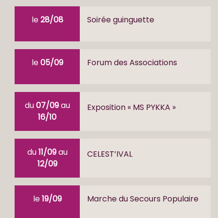
le
28/08
Soirée guinguette
le
05/09
Forum des Associations
du
07/09
au
Exposition « MS PYKKA »
16/10
du
11/09
au
CELEST’IVAL
12/09
le
19/09
Marche du Secours Populaire