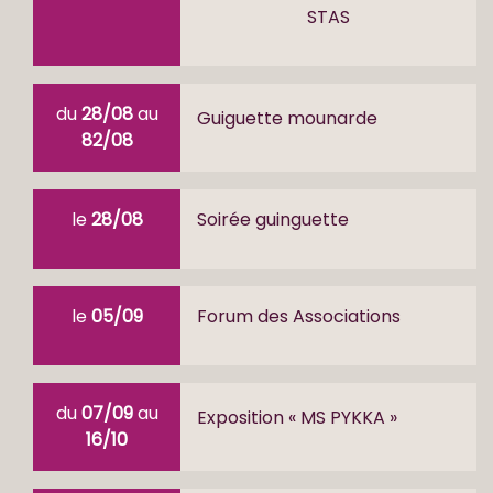
STAS
du
28/08
au
Guiguette mounarde
82/08
le
28/08
Soirée guinguette
le
05/09
Forum des Associations
du
07/09
au
Exposition « MS PYKKA »
16/10