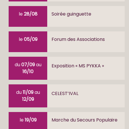
le
28/08
Soirée guinguette
le
05/09
Forum des Associations
du
07/09
au
Exposition « MS PYKKA »
16/10
du
11/09
au
CELEST’IVAL
12/09
le
19/09
Marche du Secours Populaire