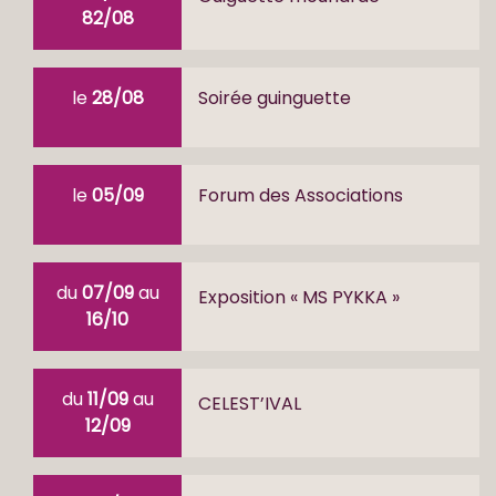
82/08
le
28/08
Soirée guinguette
le
05/09
Forum des Associations
du
07/09
au
Exposition « MS PYKKA »
16/10
du
11/09
au
CELEST’IVAL
12/09