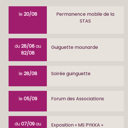
le
20/08
Permanence mobile de la
STAS
du
28/08
au
Guiguette mounarde
82/08
le
28/08
Soirée guinguette
le
05/09
Forum des Associations
du
07/09
au
Exposition « MS PYKKA »