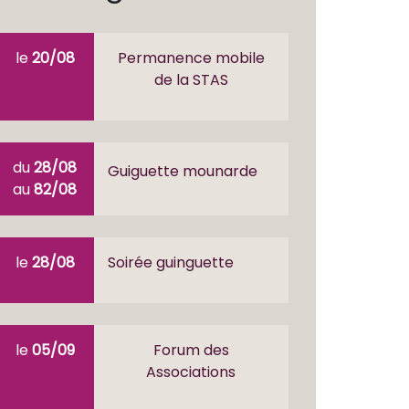
le
20/08
Permanence mobile
de la STAS
du
28/08
Guiguette mounarde
au
82/08
le
28/08
Soirée guinguette
le
05/09
Forum des
Associations