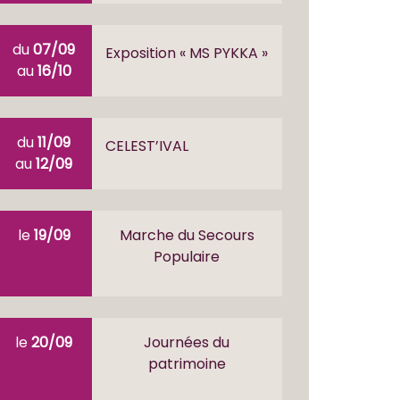
du
07/09
Exposition « MS PYKKA »
au
16/10
du
11/09
CELEST’IVAL
au
12/09
le
19/09
Marche du Secours
Populaire
le
20/09
Journées du
patrimoine