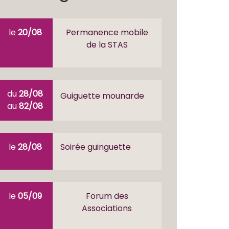
le
20/08
Permanence mobile
de la STAS
du
28/08
Guiguette mounarde
au
82/08
le
28/08
Soirée guinguette
le
05/09
Forum des
Associations