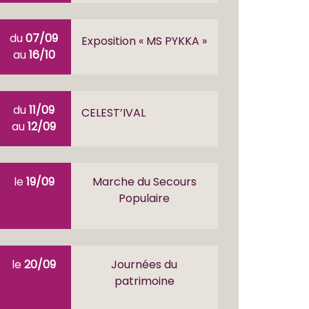
du
07/09
Exposition « MS PYKKA »
au
16/10
du
11/09
CELEST’IVAL
au
12/09
le
19/09
Marche du Secours
Populaire
le
20/09
Journées du
patrimoine