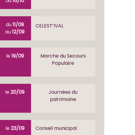
au
16/10
du
11/09
CELEST’IVAL
au
12/09
le
19/09
Marche du Secours
Populaire
le
20/09
Journées du
patrimoine
le
23/09
Conseil municipal