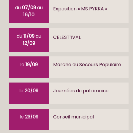
du
07/09
au
Exposition « MS PYKKA »
16/10
du
11/09
au
CELEST’IVAL
12/09
le
19/09
Marche du Secours Populaire
le
20/09
Journées du patrimoine
le
23/09
Conseil municipal