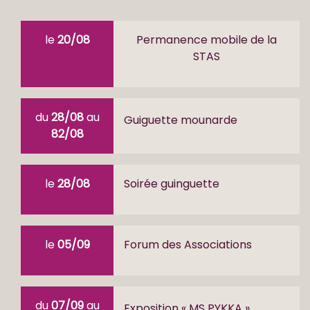
le
20/08
Permanence mobile de la
STAS
du
28/08
au
Guiguette mounarde
82/08
le
28/08
Soirée guinguette
le
05/09
Forum des Associations
du
07/09
au
Exposition « MS PYKKA »