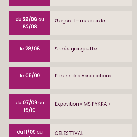
du
28/08
au
Guiguette mounarde
82/08
le
28/08
Soirée guinguette
le
05/09
Forum des Associations
du
07/09
au
Exposition « MS PYKKA »
16/10
du
11/09
au
CELEST’IVAL