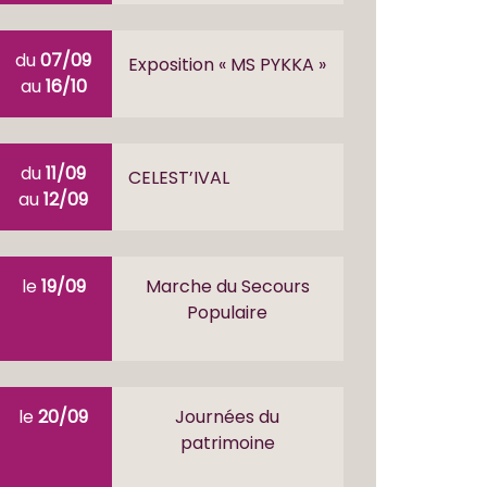
du
07/09
Exposition « MS PYKKA »
au
16/10
du
11/09
CELEST’IVAL
au
12/09
le
19/09
Marche du Secours
Populaire
le
20/09
Journées du
patrimoine