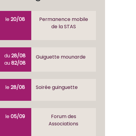
le
20/08
Permanence mobile
de la STAS
du
28/08
Guiguette mounarde
au
82/08
le
28/08
Soirée guinguette
le
05/09
Forum des
Associations