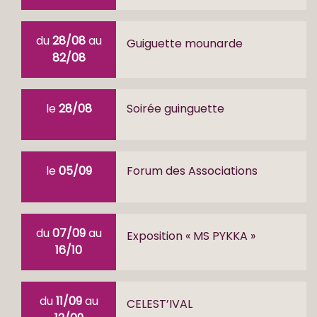
du
28/08
au
Guiguette mounarde
82/08
le
28/08
Soirée guinguette
le
05/09
Forum des Associations
du
07/09
au
Exposition « MS PYKKA »
16/10
du
11/09
au
CELEST’IVAL