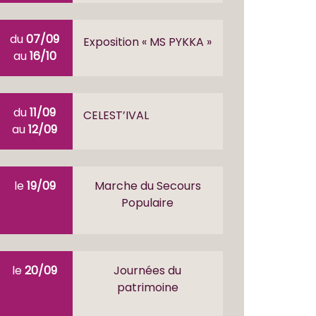
du
07/09
Exposition « MS PYKKA »
au
16/10
du
11/09
CELEST’IVAL
au
12/09
le
19/09
Marche du Secours
Populaire
le
20/09
Journées du
patrimoine