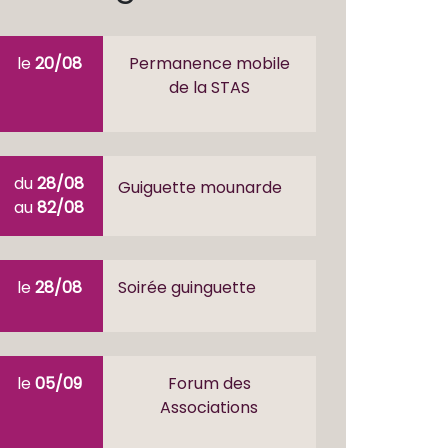
le
20/08
Permanence mobile
de la STAS
du
28/08
Guiguette mounarde
au
82/08
le
28/08
Soirée guinguette
le
05/09
Forum des
Associations