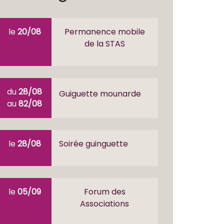
le
20/08
Permanence mobile
de la STAS
du
28/08
Guiguette mounarde
au
82/08
le
28/08
Soirée guinguette
le
05/09
Forum des
Associations