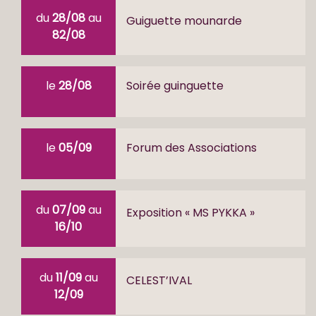
du
28/08
au
Guiguette mounarde
82/08
le
28/08
Soirée guinguette
le
05/09
Forum des Associations
du
07/09
au
Exposition « MS PYKKA »
16/10
du
11/09
au
CELEST’IVAL
12/09